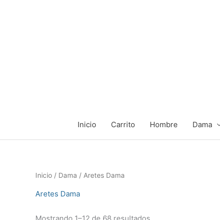
Ir
al
contenido
Inicio
Carrito
Hombre
Dama
Ordenado
Inicio
/
Dama
/ Aretes Dama
por
popularidad
Aretes Dama
Mostrando 1–12 de 68 resultados