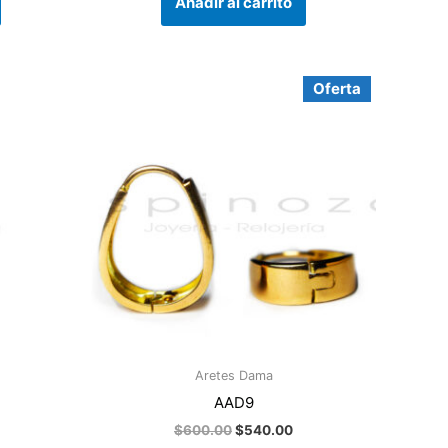
Añadir al carrito
El
El
Oferta
precio
precio
original
actual
era:
es:
$600.00.
$540.00.
Aretes Dama
AAD9
$
600.00
$
540.00