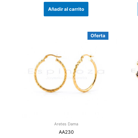
Añadir al carrito
El
El
Oferta
precio
precio
original
actual
era:
es:
$600.00.
$460.00.
Aretes Dama
AA230