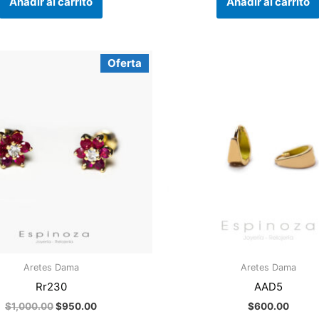
Añadir al carrito
Añadir al carrito
El
El
Oferta
precio
precio
original
actual
era:
es:
$1,000.00.
$950.00.
Aretes Dama
Aretes Dama
Rr230
AAD5
$
1,000.00
$
950.00
$
600.00