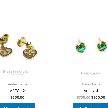
El
El
precio
p
original
a
era:
es
$700.00.
$
Aretes Dama
Aretes Dama
ARECol2
Arantza1
$
500.00
$
700.00
$
560.00