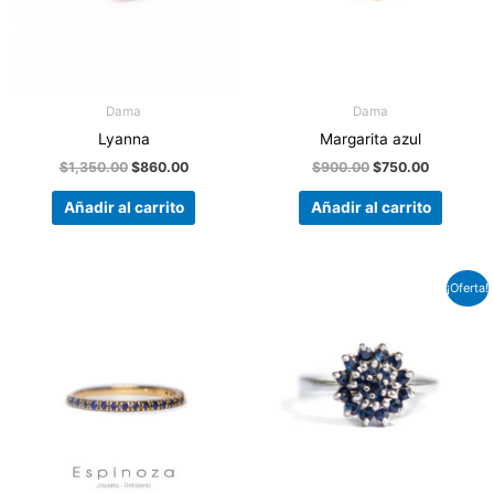
Dama
Dama
Lyanna
Margarita azul
$
1,350.00
$
860.00
$
900.00
$
750.00
Añadir al carrito
Añadir al carrito
El
El
¡Oferta!
precio
precio
original
actual
era:
es:
$1,200.00.
$980.00