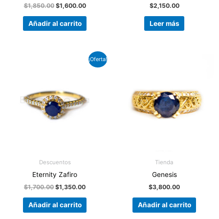
$
1,850.00
$
1,600.00
$
2,150.00
Añadir al carrito
Leer más
El
El
¡Oferta!
precio
precio
original
actual
era:
es:
$1,700.00.
$1,350.00.
Descuentos
Tienda
Eternity Zafiro
Genesis
$
1,700.00
$
1,350.00
$
3,800.00
Añadir al carrito
Añadir al carrito