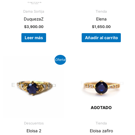
Dama Sortija
Tienda
DuquezaZ
Elena
$
3,900.00
$
1,650.00
Leer más
Añadir al carrito
El
El
¡Oferta!
precio
precio
original
actual
era:
es:
$1,850.00.
$1,600.00.
AGOTADO
Descuentos
Tienda
Eloisa 2
Eloisa zafiro