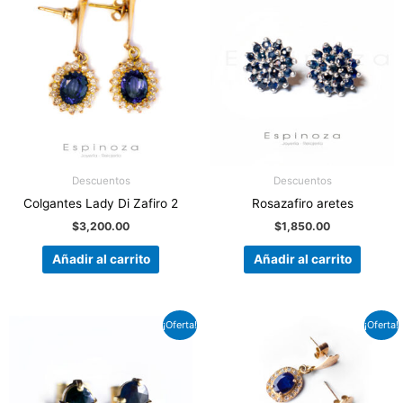
Descuentos
Descuentos
Colgantes Lady Di Zafiro 2
Rosazafiro aretes
$
3,200.00
$
1,850.00
Añadir al carrito
Añadir al carrito
El
El
El
El
¡Oferta!
¡Oferta!
precio
precio
precio
precio
original
actual
original
actual
era:
es:
era:
es:
$860.00.
$602.00.
$2,300.00.
$1,950.