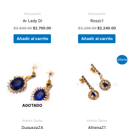
Descuento
Descuento
Ar Lady Di
Roszc1
$
3,600.00
$
2,700.00
$
3,200.00
$
2,240.00
Añadir al carrito
Añadir al carrito
El
El
¡Oferta!
precio
precio
original
actual
era:
es:
$900.00.
$630.00.
AGOTADO
Aretes Dama
Aretes Dama
DuquezaZA
AthenaZ1