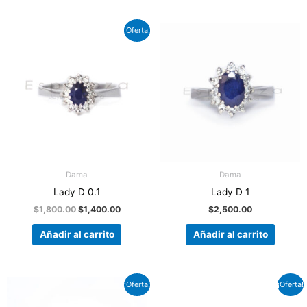
El
El
¡Oferta!
precio
precio
original
actual
era:
es:
$1,800.00.
$1,400.00.
Dama
Dama
Lady D 0.1
Lady D 1
$
1,800.00
$
1,400.00
$
2,500.00
Añadir al carrito
Añadir al carrito
El
El
El
El
¡Oferta!
¡Oferta!
precio
precio
precio
precio
original
actual
original
actual