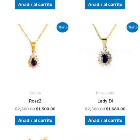
Añadir al carrito
Añadir al carrito
El
El
El
El
¡Oferta!
¡Oferta!
precio
precio
precio
precio
original
actual
original
actual
era:
es:
era:
es:
$2,300.00.
$1,500.00.
$2,300.00.
$1,680.
Tienda
Descuento
Rosz2
Lady Di
$
2,300.00
$
1,500.00
$
2,300.00
$
1,680.00
Añadir al carrito
Añadir al carrito