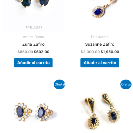
Aretes Dama
Descuento
Zuria Zafiro
Suzanne Zafiro
$
860.00
$
602.00
$
2,300.00
$
1,950.00
Añadir al carrito
Añadir al carrito
El
El
El
El
¡Oferta!
¡Oferta!
precio
precio
precio
precio
original
actual
original
actual
era:
es:
era:
es:
$3,600.00.
$2,700.00.
$3,200.00.
$2,240