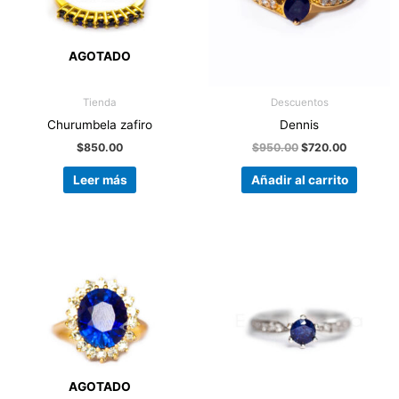
AGOTADO
Tienda
Descuentos
Churumbela zafiro
Dennis
$
850.00
$
950.00
$
720.00
Leer más
Añadir al carrito
AGOTADO